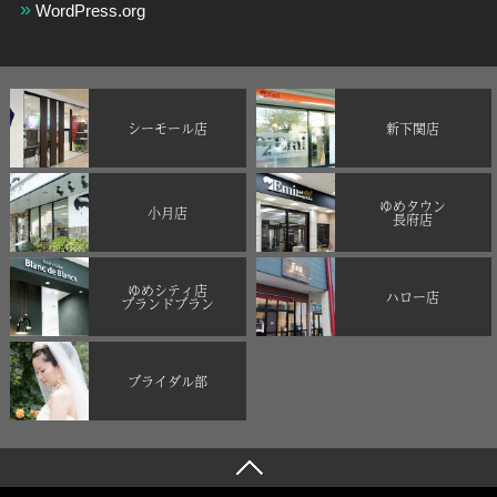
WordPress.org
シーモール店
新下関店
ゆめタウン
小月店
長府店
ゆめシティ店
ハロー店
ブランドブラン
ブライダル部