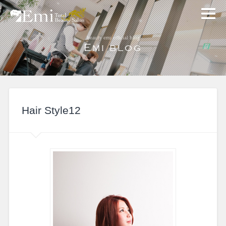
beauty emi official blog
Emi blog
Hair Style12