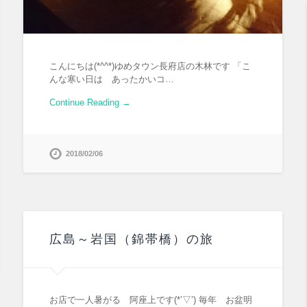
こんにちは(*^^*)ゆめタウン長府店の木林です 「こ
んな寒い日は あったかいコ…
Continue Reading →
2018/02/06
広島～岩国（錦帯橋）の旅
お店で一人暑がる 阿座上です(*’▽’) 毎年 お盆明