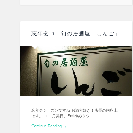
忘年会In「旬の居酒屋 しんご」
忘年会シーズンですね お酒大好き！店長の阿座上
です。 １１月某日、Emiゆめタウ…
Continue Reading →